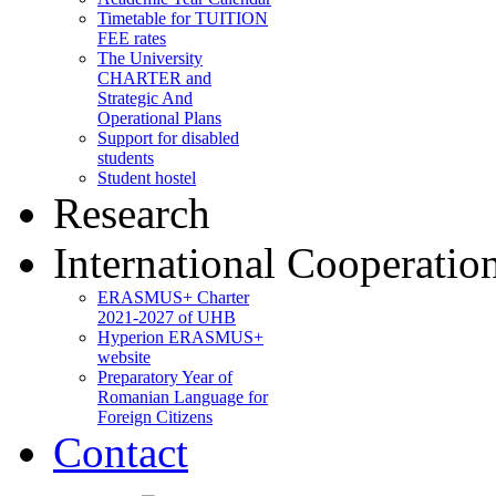
Timetable for TUITION
FEE rates
The University
CHARTER and
Strategic And
Operational Plans
Support for disabled
students
Student hostel
Research
International Cooperatio
ERASMUS+ Charter
2021-2027 of UHB
Hyperion ERASMUS+
website
Preparatory Year of
Romanian Language for
Foreign Citizens
Contact