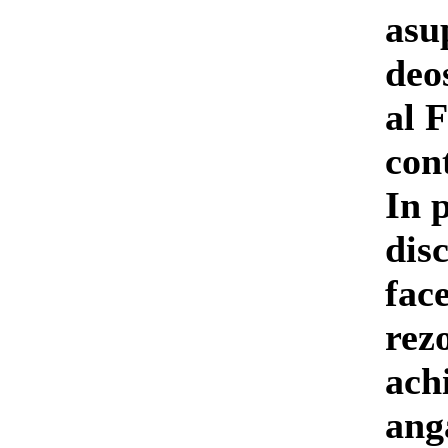
asu
deo
al 
con
In 
dis
face
rez
ach
ang