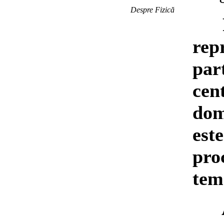
Despre Fizică
Fac
rep
par
cent
dom
est
pro
tem
Ast