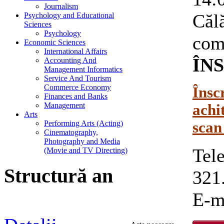
Journalism
Căl
Psychology and Educational
Sciences
Psychology
co
Economic Sciences
International Affairs
ÎN
Accounting And
Management Informatics
Service And Tourism
Commerce Economy
Însc
Finances and Banks
Management
achi
Arts
Performing Arts (Acting)
scan
Cinematography,
Photography and Media
Tel
(Movie and TV Directing)
Structură an
321
E-m