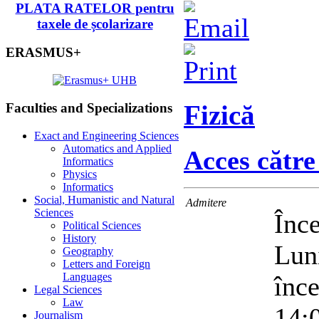
PLATA RATELOR pentru
taxele de școlarizare
ERASMUS+
Fizică
Faculties and Specializations
Exact and Engineering Sciences
Automatics and Applied
Acces către
Informatics
Physics
Informatics
Social, Humanistic and Natural
Admitere
Sciences
Înc
Political Sciences
History
Lun
Geography
Letters and Foreign
Languages
înc
Legal Sciences
Law
14:0
Journalism