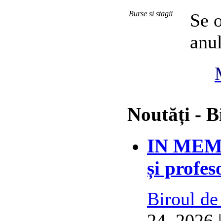
Burse si stagii
Se o
anul
Noutăți - B
IN MEMO
și profes
Biroul de
24, 2026 