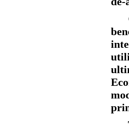
de-a
Chi
ben
int
util
ult
Eco
mod
pri
Toa