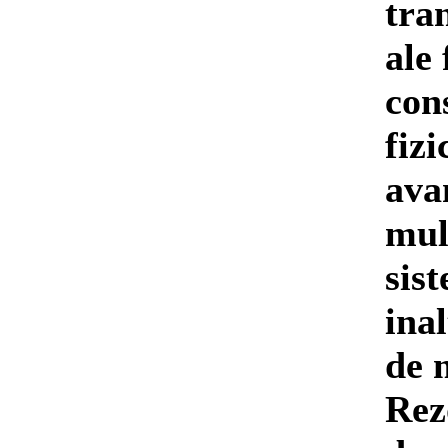
tra
ale 
cons
fizi
ava
mult
sis
ina
de 
Rez