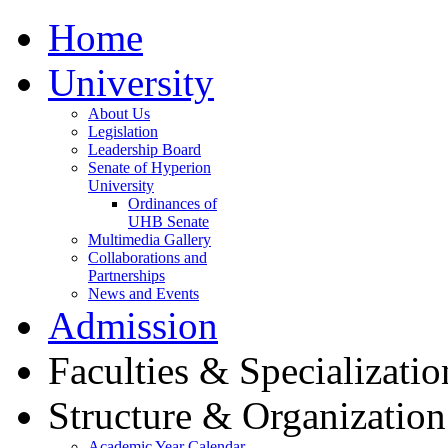
Home
University
About Us
Legislation
Leadership Board
Senate of Hyperion
University
Ordinances of
UHB Senate
Multimedia Gallery
Collaborations and
Partnerships
News and Events
Admission
Faculties & Specializatio
Structure & Organization
Academic Year Calendar