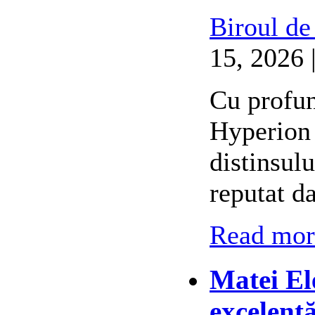
Biroul de
15, 2026 
Cu profun
Hyperion 
distinsul
reputat d
Read more
Matei El
excelenț