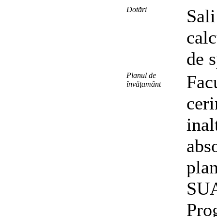
Dotări
Sali
calc
de s
Planul de
Facu
învăţamânt
ceri
inal
abso
plan
SUA,
Pro