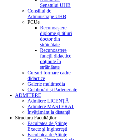
Senatului UHB
Consiliul de
Administrație UHB
PCUe
Recunoaștere
diplome și titluri
doctor din
străinătate
Recunoaștere
funcții didactice
obținute în
străinătate
Cursuri formare cadre
didactice
Galerie multimedia
Colaborări şi Parteneriate
ADMITERE
Admitere LICENŢĂ
Admitere MASTERAT
Învăţământ la distanţă
Structura Facultăţilor
Facultatea de Ştiinţe
Exacte şi Inginereşti
Facultatea de Ştiinţe