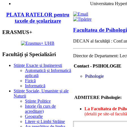
Universitatea Hyper
PLATA RATELOR pentru
taxele de școlarizare
Facultatea de Psihologie
ERASMUS+
DECAN al facultăţii : Conf.un
Facultăţi şi Specializări
Director de Departament: Lect
Ştiinţe Exacte şi Inginereşti
Contact - PSIHOLOGIE
Automatică şi Informatică
aplicată
Psihologie
Fizică
Informatică
Ştiinţe Sociale, Umaniste şi ale
Naturii
ADMITERE Psihologie:
Ştiinţe Politice
Istorie (în curs de
La Facultatea de Psiho
acreditare)
(detalii pe site-ul facultăț
Geografie
Litere și Limbi Străine
An pregătitor de limba