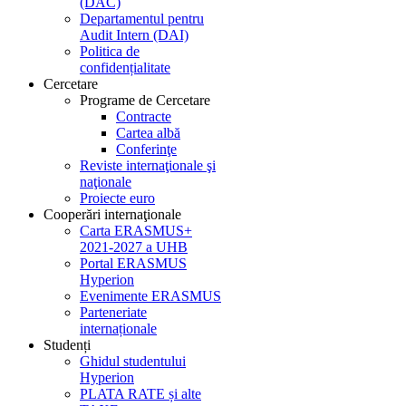
(DAC)
Departamentul pentru
Audit Intern (DAI)
Politica de
confidențialitate
Cercetare
Programe de Cercetare
Contracte
Cartea albă
Conferinţe
Reviste internaţionale şi
naţionale
Proiecte euro
Cooperări internaţionale
Carta ERASMUS+
2021-2027 a UHB
Portal ERASMUS
Hyperion
Evenimente ERASMUS
Parteneriate
internaționale
Studenți
Ghidul studentului
Hyperion
PLATA RATE și alte