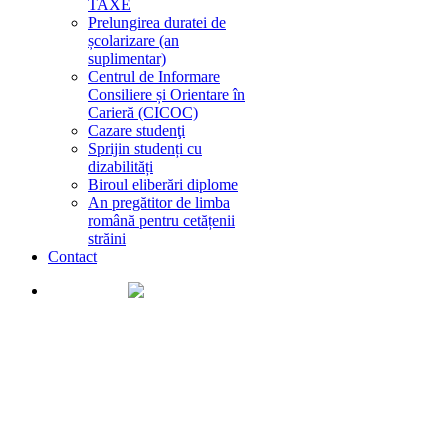
TAXE
Prelungirea duratei de
școlarizare (an
suplimentar)
Centrul de Informare
Consiliere și Orientare în
Carieră (CICOC)
Cazare studenţi
Sprijin studenți cu
dizabilități
Biroul eliberări diplome
An pregătitor de limba
română pentru cetățenii
străini
Contact