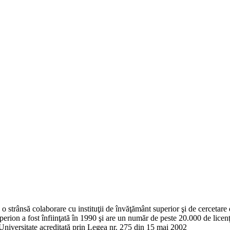
o strânsă colaborare cu instituţii de învăţământ superior şi de cercetare d
erion a fost înfiinţată în 1990 şi are un număr de peste 20.000 de licenţ
Universitate acreditată prin Legea nr. 275 din 15 mai 2002