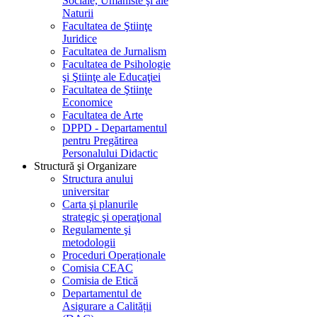
Sociale, Umaniste şi ale
Naturii
Facultatea de Ştiinţe
Juridice
Facultatea de Jurnalism
Facultatea de Psihologie
şi Ştiinţe ale Educaţiei
Facultatea de Ştiinţe
Economice
Facultatea de Arte
DPPD - Departamentul
pentru Pregătirea
Personalului Didactic
Structură şi Organizare
Structura anului
universitar
Carta şi planurile
strategic şi operaţional
Regulamente şi
metodologii
Proceduri Operaționale
Comisia CEAC
Comisia de Etică
Departamentul de
Asigurare a Calității