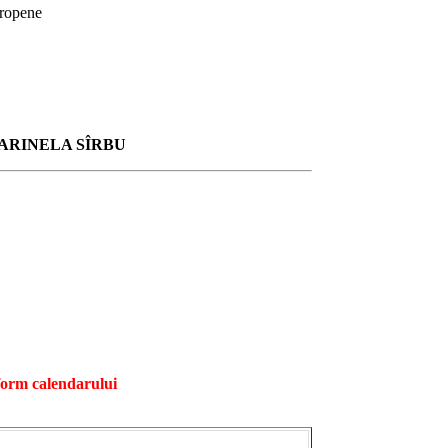
uropene
ARINELA SÎRBU
nform calendarului