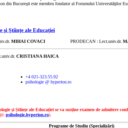
ion din Bucureşti este membru fondator al Forumului Universităţilor E
 şi Ştiinţe ale Educaţiei
iv.dr.
MIHAI COVACI
PRODECAN : Lect.univ.dr.
M
.univ.dr.
CRISTIANA HAICA
+4 021-323.55.92
psihologie @ hyperion.ro
logie și Științe ale Educației se va susține examen de admitere co
ii:
psihologie.hyperion.ro
).
Programe de Studiu (Specializări)