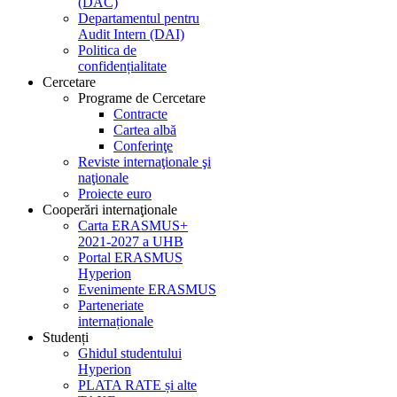
(DAC)
Departamentul pentru
Audit Intern (DAI)
Politica de
confidențialitate
Cercetare
Programe de Cercetare
Contracte
Cartea albă
Conferinţe
Reviste internaţionale şi
naţionale
Proiecte euro
Cooperări internaţionale
Carta ERASMUS+
2021-2027 a UHB
Portal ERASMUS
Hyperion
Evenimente ERASMUS
Parteneriate
internaționale
Studenți
Ghidul studentului
Hyperion
PLATA RATE și alte