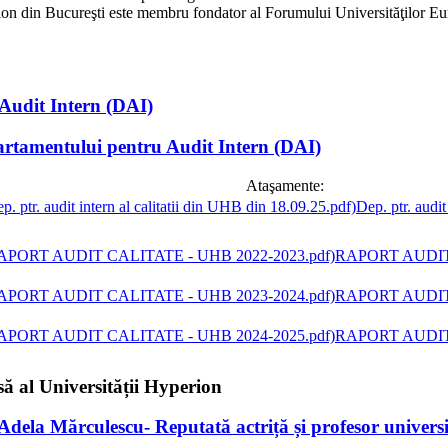
ion din Bucureşti este membru fondator al Forumului Universităţilor E
Audit Intern (DAI)
tamentului pentru Audit Intern (DAI)
Ataşamente:
Dep. ptr. audit
RAPORT AUDIT 
RAPORT AUDIT 
RAPORT AUDIT 
să al Universității Hyperion
 Mărculescu- Reputată actriță și profesor universit