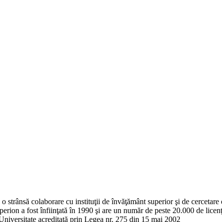
o strânsă colaborare cu instituţii de învăţământ superior şi de cercetare d
erion a fost înfiinţată în 1990 şi are un număr de peste 20.000 de licenţ
Universitate acreditată prin Legea nr. 275 din 15 mai 2002