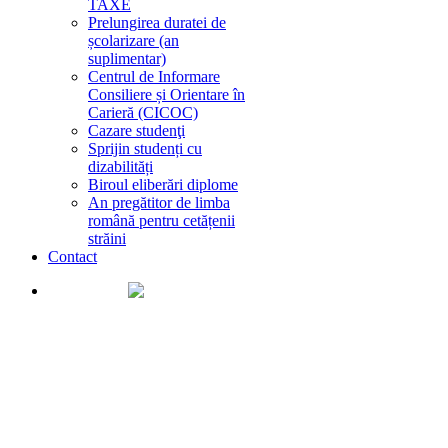
TAXE
Prelungirea duratei de
școlarizare (an
suplimentar)
Centrul de Informare
Consiliere și Orientare în
Carieră (CICOC)
Cazare studenţi
Sprijin studenți cu
dizabilități
Biroul eliberări diplome
An pregătitor de limba
română pentru cetățenii
străini
Contact