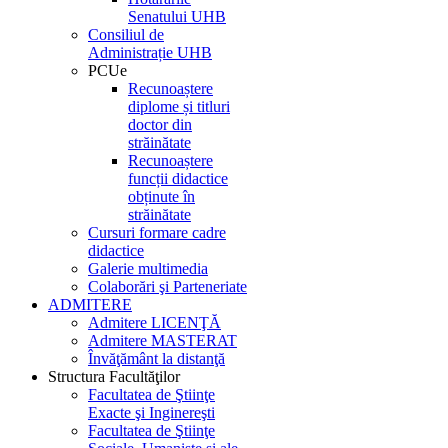
Senatului UHB
Consiliul de
Administrație UHB
PCUe
Recunoaștere
diplome și titluri
doctor din
străinătate
Recunoaștere
funcții didactice
obținute în
străinătate
Cursuri formare cadre
didactice
Galerie multimedia
Colaborări şi Parteneriate
ADMITERE
Admitere LICENŢĂ
Admitere MASTERAT
Învăţământ la distanţă
Structura Facultăţilor
Facultatea de Ştiinţe
Exacte şi Inginereşti
Facultatea de Ştiinţe