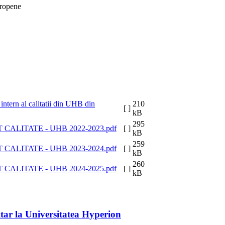
uropene
 intern al calitatii din UHB din
210
[ ]
kB
295
CALITATE - UHB 2022-2023.pdf
[ ]
kB
259
CALITATE - UHB 2023-2024.pdf
[ ]
kB
260
CALITATE - UHB 2024-2025.pdf
[ ]
kB
ar la Universitatea Hyperion