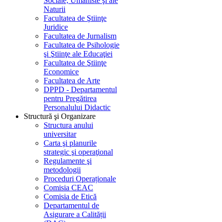
Sociale, Umaniste şi ale
Naturii
Facultatea de Ştiinţe
Juridice
Facultatea de Jurnalism
Facultatea de Psihologie
şi Ştiinţe ale Educaţiei
Facultatea de Ştiinţe
Economice
Facultatea de Arte
DPPD - Departamentul
pentru Pregătirea
Personalului Didactic
Structură şi Organizare
Structura anului
universitar
Carta şi planurile
strategic şi operaţional
Regulamente şi
metodologii
Proceduri Operaționale
Comisia CEAC
Comisia de Etică
Departamentul de
Asigurare a Calității