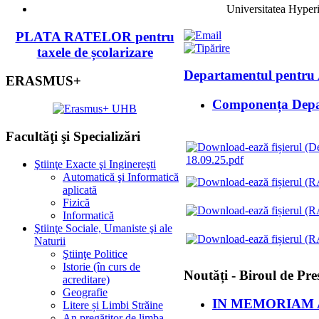
Universitatea Hyper
PLATA RATELOR pentru
taxele de școlarizare
Departamentul pentru 
ERASMUS+
Componența Depar
Facultăţi şi Specializări
18.09.25.pdf
Ştiinţe Exacte şi Inginereşti
Automatică şi Informatică
aplicată
Fizică
Informatică
Ştiinţe Sociale, Umaniste şi ale
Naturii
Ştiinţe Politice
Istorie (în curs de
Noutăți - Biroul de Pre
acreditare)
Geografie
IN MEMORIAM Adela
Litere și Limbi Străine
An pregătitor de limba