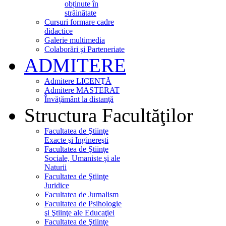
obținute în
străinătate
Cursuri formare cadre
didactice
Galerie multimedia
Colaborări şi Parteneriate
ADMITERE
Admitere LICENŢĂ
Admitere MASTERAT
Învăţământ la distanţă
Structura Facultăţilor
Facultatea de Ştiinţe
Exacte şi Inginereşti
Facultatea de Ştiinţe
Sociale, Umaniste şi ale
Naturii
Facultatea de Ştiinţe
Juridice
Facultatea de Jurnalism
Facultatea de Psihologie
şi Ştiinţe ale Educaţiei
Facultatea de Ştiinţe