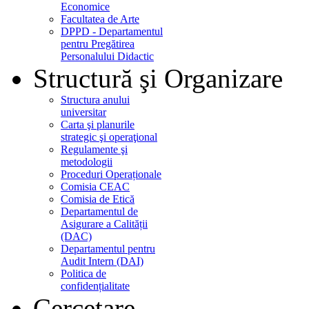
Economice
Facultatea de Arte
DPPD - Departamentul
pentru Pregătirea
Personalului Didactic
Structură şi Organizare
Structura anului
universitar
Carta şi planurile
strategic şi operaţional
Regulamente şi
metodologii
Proceduri Operaționale
Comisia CEAC
Comisia de Etică
Departamentul de
Asigurare a Calității
(DAC)
Departamentul pentru
Audit Intern (DAI)
Politica de
confidențialitate
Cercetare