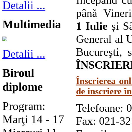
Începând c
Detalii ...
până Vineri
Multimedia
1 Iulie
și Sâ
General al U
Bucureşti,
Detalii ...
ÎNSCRIE
Biroul
Înscrierea onl
diplome
de inscriere î
Program:
Telefoane:
0
Marţi 14 - 17
Fax: 021-32