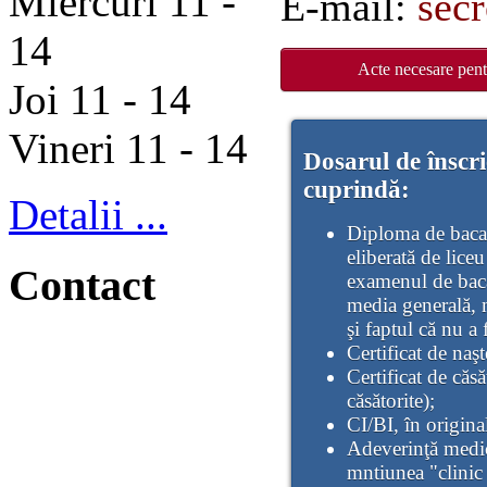
Miercuri 11 -
E-mail:
secr
14
Acte necesare pent
Joi 11 - 14
Vineri 11 - 14
Dosarul de înscri
cuprindă:
Detalii ...
Diploma de bacal
eliberată de lice
Contact
examenul de baca
media generală, m
şi faptul că nu a
Certificat de naş
Certificat de căs
căsătorite);
CI/BI, în origina
Adeverinţă medica
mntiunea "clinic