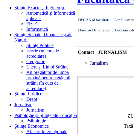
Ştiinţe Exacte şi Inginereşti
Automatică şi Informatică
aplicată
DECAN al facultăţii : Conf.univ.dr
Fizică
Informatică
Director Departament:
Lect.univ.d
Ştiinţe Sociale, Umaniste şi ale
Naturii
Ştiinţe Politice
Istorie (în curs de
Contact - JURNALISM
acreditare)
Geografie
Jurnalism
Litere și Limbi Străine
An pregătitor de limba
română pentru cetățenii
străini (în curs de
acreditare)
Ştiinţe Juridice
Drept
Jurnalism
Jurnalism
Psihologie şi Ştiinţe ale Educaţiei
ZI,
Psihologie
Ştiinţe Economice
Taxă 
Afaceri Internaţionale