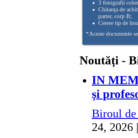
3 fotografii color
Chitanţa de achita
parter, corp B;
Cerere tip de însc
*Aceste documente se v
Noutăți - B
IN MEMO
și profes
Biroul de
24, 2026 