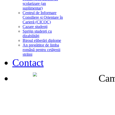
școlarizare (an
suplimentar)
Centrul de Informare
Consiliere și Orientare în
Carieră (CICOC)
Cazare studenţi
Sprijin studenți cu
dizabilități
Biroul eliberări diplome
An pregătitor de limba
română pentru cetățenii
străini
Contact