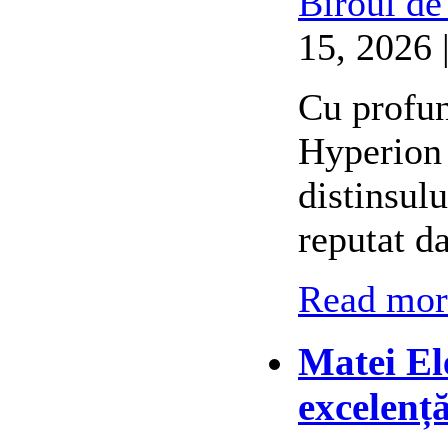
Biroul de
15, 2026 
Cu profun
Hyperion 
distinsul
reputat d
Read more
Matei El
excelenț