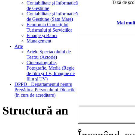
Taxă de şcol
Contabilitate şi Informatică
de Gestiune
Contabilitate şi Informatică
de Gestiune (Satu Mare)
Mai mul
Economia Comerţului,
Turismului şi Serviciilor
Finanţe şi Bănci
Management
Arte
Artele Spectacolului de
Teatru (Actorie)
Cinematografie,
Fotografie, Media (Regie
de film şi TV, Imagine de
film şi TV)
DPPD - Departamentul pentru
Pregătirea Personalului Didactic
(în curs de acreditare)
Structură an