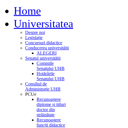
Home
Universitatea
Despre noi
Legislație
Concursuri didactice
Conducerea universităţii
ALEGERI
Senatul universităţii
Comisiile
Senatului UHB
Hotărârile
Senatului UHB
Consiliul de
Administrație UHB
PCUe
Recunoaștere
diplome și titluri
doctor din
străinătate
Recunoaștere
funcții didactice